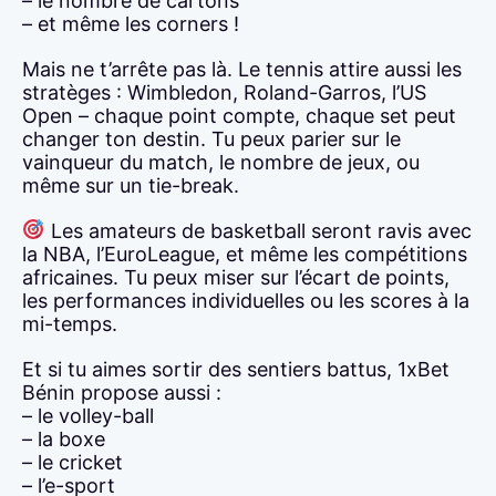
– le nombre de cartons
– et même les corners !
Mais ne t’arrête pas là. Le tennis attire aussi les
stratèges : Wimbledon, Roland-Garros, l’US
Open – chaque point compte, chaque set peut
changer ton destin. Tu peux parier sur le
vainqueur du match, le nombre de jeux, ou
même sur un tie-break.
Les amateurs de basketball seront ravis avec
la NBA, l’EuroLeague, et même les compétitions
africaines. Tu peux miser sur l’écart de points,
les performances individuelles ou les scores à la
mi-temps.
Et si tu aimes sortir des sentiers battus, 1xBet
Bénin propose aussi :
– le volley-ball
– la boxe
– le cricket
– l’e-sport