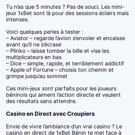
Tu n’as que 5 minutes ? Pas de souci. Les mini-
jeux 1xBet sont là pour des sessions éclairs mais
intenses.
Voici quelques perles à tester :
– Aviator – regarde l’avion s’envoler et encaisse
avant qu’il ne s’écrase
– Plinko – laisse tomber la bille et vise les
multiplicateurs en bas
– Dice – simple, rapide, et terriblement addictif
– Apple of Fortune – choisis ton chemin et
grimpe jusqu’au sommet
Ces mini-jeux sont parfaits pour les joueurs
béninois qui aiment l’action directe et veulent
des résultats sans attendre.
Casino en Direct avec Croupiers
Envie de vivre l’ambiance d’un vrai casino ? Le
casino en direct de 1xBet Bénin te met face à