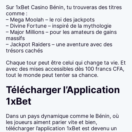
Sur 1xBet Casino Bénin, tu trouveras des titres
comme :
– Mega Moolah – le roi des jackpots
– Divine Fortune – inspiré de la mythologie
– Major Millions – pour les amateurs de gains
massifs
– Jackpot Raiders – une aventure avec des
trésors cachés
Chaque tour peut être celui qui change ta vie. Et
avec des mises accessibles dès 100 francs CFA,
tout le monde peut tenter sa chance.
Télécharger l’Application
1xBet
Dans un pays dynamique comme le Bénin, où
les joueurs aiment parier vite et bien,
télécharger l’application 1xBet est devenu un