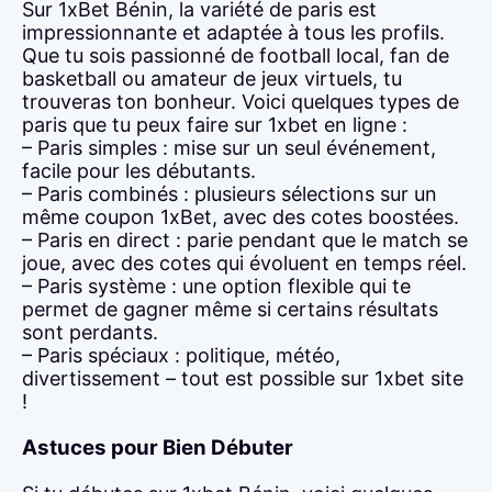
Sur 1xBet Bénin, la variété de paris est
impressionnante et adaptée à tous les profils.
Que tu sois passionné de football local, fan de
basketball ou amateur de jeux virtuels, tu
trouveras ton bonheur. Voici quelques types de
paris que tu peux faire sur 1xbet en ligne :
– Paris simples : mise sur un seul événement,
facile pour les débutants.
– Paris combinés : plusieurs sélections sur un
même coupon 1xBet, avec des cotes boostées.
– Paris en direct : parie pendant que le match se
joue, avec des cotes qui évoluent en temps réel.
– Paris système : une option flexible qui te
permet de gagner même si certains résultats
sont perdants.
– Paris spéciaux : politique, météo,
divertissement – tout est possible sur 1xbet site
!
Astuces pour Bien Débuter