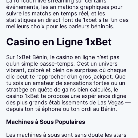
La fonction live streaming sur certains
événements, les animations graphiques pour
suivre les matchs en temps réel, et les
statistiques en direct font de 1xbet site l’un des
meilleurs choix pour les parieurs béninois.
Casino en Ligne 1xBet
Sur 1xBet Bénin, le casino en ligne n’est pas
qu’un simple passe-temps. C’est un univers
vibrant, coloré et plein de surprises où chaque
clic peut te rapprocher d’un gros jackpot. Que
tu sois un amateur de sensations fortes ou un
stratège en quête de gains bien calculés, le
casino 1xBet te propose une expérience digne
des plus grands établissements de Las Vegas —
depuis ton téléphone ou ton ordi au Bénin.
Machines à Sous Populaires
Les machines à sous sont sans doute les stars