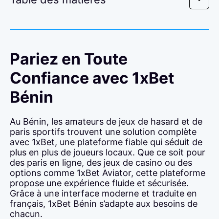
Pariez en Toute
Confiance avec 1xBet
Bénin
Au Bénin, les amateurs de jeux de hasard et de
paris sportifs trouvent une solution complète
avec 1xBet, une plateforme fiable qui séduit de
plus en plus de joueurs locaux. Que ce soit pour
des paris en ligne, des jeux de casino ou des
options comme 1xBet Aviator, cette plateforme
propose une expérience fluide et sécurisée.
Grâce à une interface moderne et traduite en
français, 1xBet Bénin s’adapte aux besoins de
chacun.