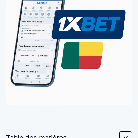
Table des matières