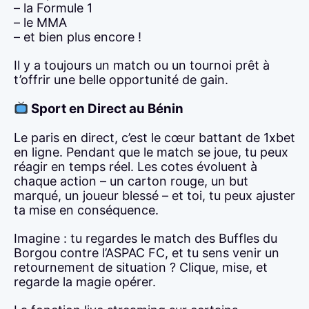
– la Formule 1
– le MMA
– et bien plus encore !
Il y a toujours un match ou un tournoi prêt à
t’offrir une belle opportunité de gain.
Sport en Direct au Bénin
Le paris en direct, c’est le cœur battant de 1xbet
en ligne. Pendant que le match se joue, tu peux
réagir en temps réel. Les cotes évoluent à
chaque action – un carton rouge, un but
marqué, un joueur blessé – et toi, tu peux ajuster
ta mise en conséquence.
Imagine : tu regardes le match des Buffles du
Borgou contre l’ASPAC FC, et tu sens venir un
retournement de situation ? Clique, mise, et
regarde la magie opérer.